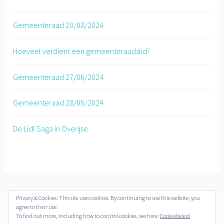
Gemeenteraad 20/08/2024
Hoeveel verdient een gemeenteraadslid?
Gemeenteraad 27/06/2024
Gemeenteraad 28/05/2024
De Lidl Saga in Overijse
Privacy & Cookies: This site uses cookies. By continuing to use this website, you
© Overijse Plus 2018-2019
agree to their use.
To find out more, including how to control cookies, see here:
Cookiebeleid