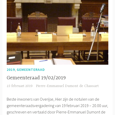
Hoeilaart
,
2019
GEMEENTERAAD
Gemeenteraad 19/02/2019
23 februari 2019
Pierre-Emmanuel Dumont de Chassart
Beste inwoners van Overijse, Hier zijn de notulen van de
gemeenteraadsvergadering van 19 februari 2019 – 20.00 uur,
geschreven en vertaald door Pierre-Emmanuel Dumont de