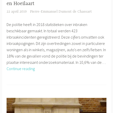
en Hoeilaart
22 april 2019
Pierre-Emmanuel Dumont de Chassart
De politie heeft in 2018 statistieken over inbraken
beschikbaar gemaakt. In totaal werden 423
inbraakincidenten geregistreerd. Deze cijfers omvatten ook
inbraakpogingen. Dit zijn overtredingen zowel in particuliere
woningen als in winkels, magazijnen, auto's en zelfs fietsen. In
18% van de gevallen vond de politie bij de bevindingen ter
plaatse interessant onderzoeksmateriaal. In 10,6% van de…
Evolutie
Continue reading
van
het
aantal
inbraken
in
Overijse
en