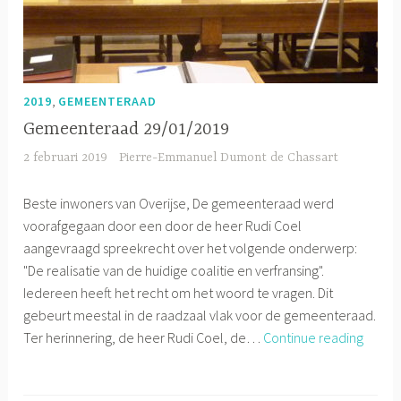
,
2019
GEMEENTERAAD
Gemeenteraad 29/01/2019
2 februari 2019
Pierre-Emmanuel Dumont de Chassart
Beste inwoners van Overijse, De gemeenteraad werd
voorafgegaan door een door de heer Rudi Coel
aangevraagd spreekrecht over het volgende onderwerp:
"De realisatie van de huidige coalitie en verfransing".
Iedereen heeft het recht om het woord te vragen. Dit
gebeurt meestal in de raadzaal vlak voor de gemeenteraad.
Gemee
Ter herinnering, de heer Rudi Coel, de…
Continue reading
29/01