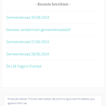
Recente berichten
Gemeenteraad 20/08/2024
Hoeveel verdient een gemeenteraadslid?
Gemeenteraad 27/06/2024
Gemeenteraad 28/05/2024
De Lidl Saga in Overijse
Privacy & Cookies: This site uses cookies. By continuing to use this website, you
© Overijse Plus 2018-2019
agree to their use.