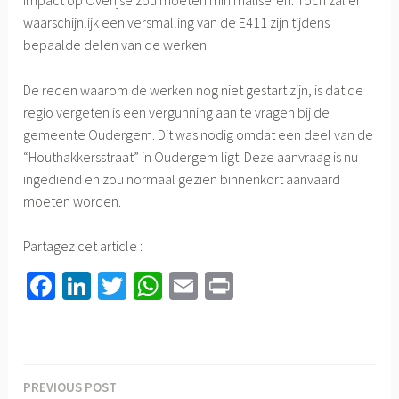
waarschijnlijk een versmalling van de E411 zijn tijdens
bepaalde delen van de werken.
De reden waarom de werken nog niet gestart zijn, is dat de
regio vergeten is een vergunning aan te vragen bij de
gemeente Oudergem. Dit was nodig omdat een deel van de
“Houthakkersstraat” in Oudergem ligt. Deze aanvraag is nu
ingediend en zou normaal gezien binnenkort aanvaard
moeten worden.
Partagez cet article :
Fa
Li
T
W
E
Pr
ce
nk
wi
h
m
in
b
ed
tt
at
ail
t
o
In
er
sA
PREVIOUS POST
Berichtnavigatie