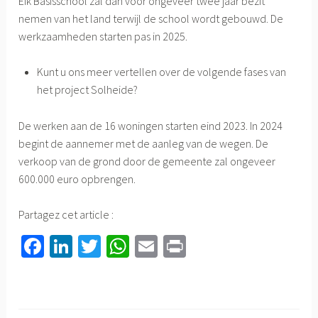
Eik Basisschool zal dan voor ongeveer twee jaar bezit
nemen van het land terwijl de school wordt gebouwd. De
werkzaamheden starten pas in 2025.
Kunt u ons meer vertellen over de volgende fases van
het project Solheide?
De werken aan de 16 woningen starten eind 2023. In 2024
begint de aannemer met de aanleg van de wegen. De
verkoop van de grond door de gemeente zal ongeveer
600.000 euro opbrengen.
Partagez cet article :
Fa
Li
T
W
E
Pr
ce
nk
wi
h
m
in
b
ed
tt
at
ail
t
o
In
er
sA