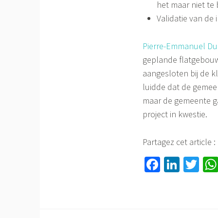
het maar niet te 
Validatie van de 
Pierre-Emmanuel Du
geplande flatgebouw
aangesloten bij de 
luidde dat de gemeent
maar de gemeente gaf
project in kwestie.
Partagez cet article :
Fa
Li
T
ce
nk
wi
b
ed
tt
o
In
er