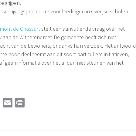
begrijpen.
inschrijvingsprocedure voor leerlingen in Overijse scholen.
mont de Chassart
stelt een aanvullende vraag over het
 aan de Witherendreef. De gemeente heeft zich niet
klacht van de bewoners, ondanks hun verzoek. Het antwoord
e nooit deelneemt aan dit soort particuliere initiatieven,
 geen informatie over het al dan niet steunen van het
W
E
Pr
h
m
in
at
ail
t
sA