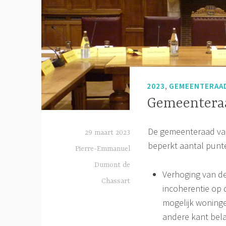
,
2023
GEMEENTERAA
Gemeenteraa
De gemeenteraad van 
29 maart 2023
beperkt aantal punt
Pierre-Emmanuel
Dumont de
Verhoging van de
Chassart
incoherentie op 
mogelijk woning
andere kant bela