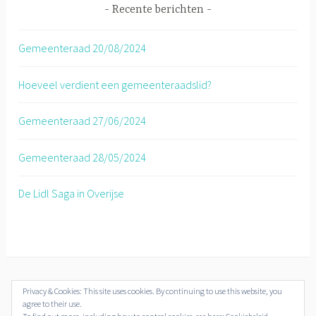
Recente berichten
Gemeenteraad 20/08/2024
Hoeveel verdient een gemeenteraadslid?
Gemeenteraad 27/06/2024
Gemeenteraad 28/05/2024
De Lidl Saga in Overijse
Privacy & Cookies: This site uses cookies. By continuing to use this website, you
© Overijse Plus 2018-2019
agree to their use.