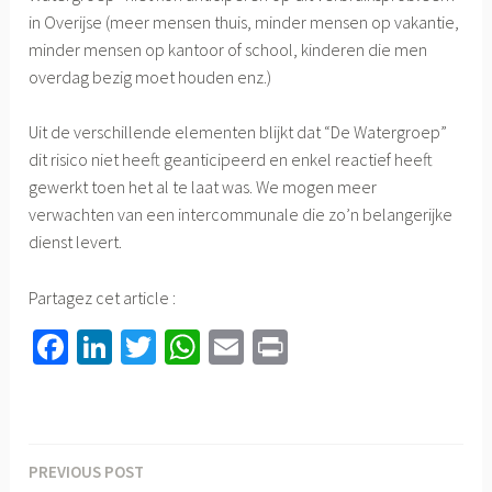
in Overijse (meer mensen thuis, minder mensen op vakantie,
minder mensen op kantoor of school, kinderen die men
overdag bezig moet houden enz.)
Uit de verschillende elementen blijkt dat “De Watergroep”
dit risico niet heeft geanticipeerd en enkel reactief heeft
gewerkt toen het al te laat was. We mogen meer
verwachten van een intercommunale die zo’n belangerijke
dienst levert.
Partagez cet article :
Fa
Li
T
W
E
Pr
ce
nk
wi
h
m
in
b
ed
tt
at
ail
t
o
In
er
sA
PREVIOUS POST
Berichtnavigatie
ok
p