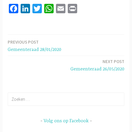
Fa
Li
T
W
E
Pr
ce
nk
wi
h
m
in
b
ed
tt
at
ail
t
o
In
er
sA
PREVIOUS POST
Berichtnavigatie
ok
p
Gemeenteraad 28/01/2020
p
NEXT POST
Gemeenteraad 26/05/2020
Zoeken
naar:
Volg ons op Facebook