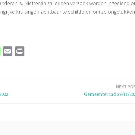
anderen is. Niettemin zal er een verzoek worden ingediend 
grijke kruisingen zichtbaar te schilderen om zo ongelukken
.
W
E
Pr
h
m
in
at
ail
t
sA
p
NEXT PO
2022
Gemeenteraad 29/11/20
p