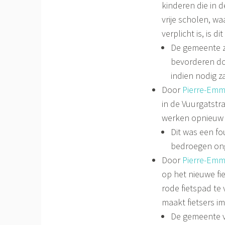
kinderen die in 
vrije scholen, w
verplicht is, is 
De gemeente z
bevorderen do
indien nodig z
Door
Pierre-Emm
in de Vuurgatstr
werken opnieuw
Dit was een f
bedroegen ong
Door
Pierre-Emm
op het nieuwe fi
rode fietspad te
maakt fietsers i
De gemeente v