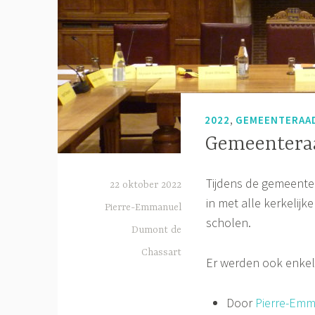
,
2022
GEMEENTERAA
Gemeenteraa
Tijdens de gemeent
22 oktober 2022
in met alle kerkelij
Pierre-Emmanuel
scholen.
Dumont de
Chassart
Er werden ook enkel
Door
Pierre-Emm