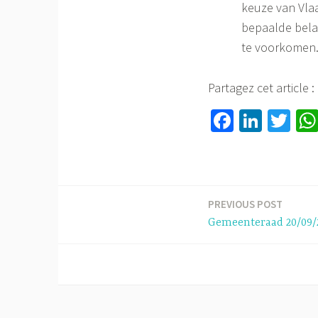
keuze van Vla
bepaalde belan
te voorkomen
Partagez cet article :
Fa
Li
T
ce
nk
wi
b
ed
tt
o
In
er
ok
PREVIOUS POST
Berichtnavigatie
Gemeenteraad 20/09/