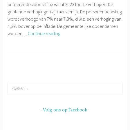
onroerende voorheffing vanaf 2023 fors te verhogen. De
geplande verhogingen zijn aanzienlijk. De personenbelasting
wordt verhoogd van 7% naar 7,3%, d.w.z. een verhoging van
4,2% bovenop de inflatie. De gemeentelijke opcentiemen
Overijse
worden…
Continue reading
verhoogt
gemeentelijke
belastingen
Zoeken
naar:
Volg ons op Facebook