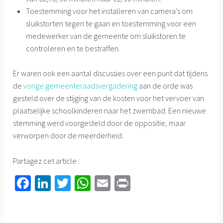
Toestemming voor het installeren van camera’s om
sluikstorten tegen te gaan en toestemming voor een
medewerker van de gemeente om sluikstoren te
controleren en te bestraffen.
Er waren ook een aantal discussies over een punt dat tijdens
de
vorige gemeenteraadsvergadering
aan de orde was
gesteld over de stijging van de kosten voor het vervoer van
plaatselijke schoolkinderen naar het zwembad. Een nieuwe
stemming werd voorgesteld door de oppositie, maar
verworpen door de meerderheid.
Partagez cet article :
Fa
Li
T
W
E
Pr
ce
nk
wi
h
m
in
b
ed
tt
at
ail
t