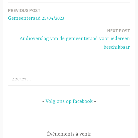
o
In
er
sA
PREVIOUS POST
Berichtnavigatie
ok
p
Gemeenteraad 25/04/2023
p
NEXT POST
Audioverslag van de gemeenteraad voor iedereen
beschikbaar
Zoeken
naar:
Volg ons op Facebook
Événements à venir