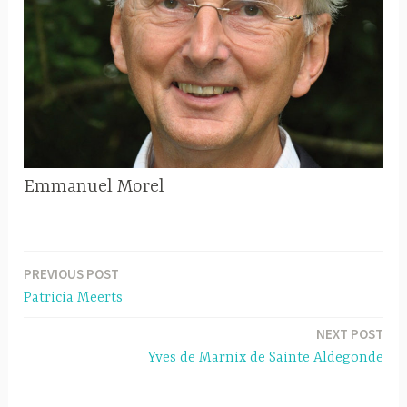
Emmanuel Morel
PREVIOUS POST
Berichtnavigatie
Patricia Meerts
NEXT POST
Yves de Marnix de Sainte Aldegonde