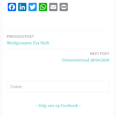
Fa
Li
T
W
E
Pr
ce
nk
wi
h
m
in
b
ed
tt
at
ail
t
o
In
er
sA
PREVIOUS POST
Berichtnavigatie
ok
p
Werkgroepen Tax Shift
p
NEXT POST
Gemeenteraad 28/04/2020
Zoeken
naar:
Volg ons op Facebook