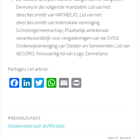
Devroey in de volgende mandaten: Lid van het
directiecomité van HATWEEJO; Lid van het
directiecomité van Interlokale vereniging
Scholengemeenschap; Plaatselijk ambtenaar
verantwoordelijk voor vergaderingen van de OVSG
Onderwijsvereniging van Steden en Gemeenten; Lid van
GECORO; Volwaardig lid van Logo Zenneland.
Partagez cet article :
Fa
Li
T
W
E
Pr
ce
nk
wi
h
m
in
b
ed
tt
at
ail
t
o
In
er
sA
PREVIOUS POST
Berichtnavigatie
ok
p
Gemeenteraad 26/09/2023
p
NEXT POST