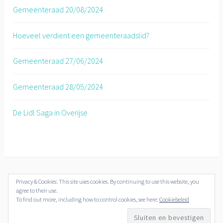
Gemeenteraad 20/08/2024
Hoeveel verdient een gemeenteraadslid?
Gemeenteraad 27/06/2024
Gemeenteraad 28/05/2024
De Lidl Saga in Overijse
Privacy & Cookies: This site uses cookies. By continuing to use this website, you
© Overijse Plus 2018-2019
agree to their use.
To find out more, including how to control cookies, see here:
Cookiebeleid