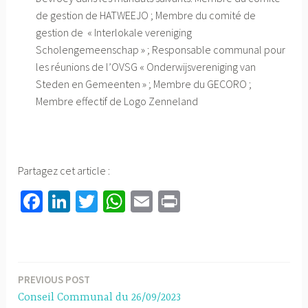
de gestion de HATWEEJO ; Membre du comité de
gestion de « Interlokale vereniging
Scholengemeenschap » ; Responsable communal pour
les réunions de l’OVSG « Onderwijsvereniging van
Steden en Gemeenten » ; Membre du GECORO ;
Membre effectif de Logo Zenneland
Partagez cet article :
Fa
Li
T
W
E
Pr
ce
nk
wi
h
m
in
b
ed
tt
at
ail
t
o
In
er
sA
PREVIOUS POST
Navigation
ok
p
Conseil Communal du 26/09/2023
de