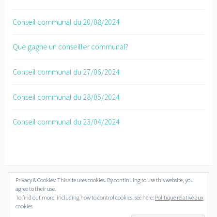
Conseil communal du 20/08/2024
Que gagne un conseiller communal?
Conseil communal du 27/06/2024
Conseil communal du 28/05/2024
Conseil communal du 23/04/2024
Privacy & Cookies: This site uses cookies. By continuing to use this website, you
agree to their use.
© Overijse Plus 2018-2019
To find out more, including how to control cookies, see here:
Politique relative aux
cookies