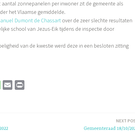
t aantal zonnepanelen per inwoner zit de gemeente als
der het Vlaamse gemiddelde.
anuel Dumont de Chassart
over de zeer slechte resultaten
ijke school van Jezus-Eik tijdens de inspectie door
eligheid van de kwestie werd deze in een besloten zitting
W
E
Pr
h
m
in
at
ail
t
sA
p
NEXT PO
2022
Gemeenteraad 18/10/20
p