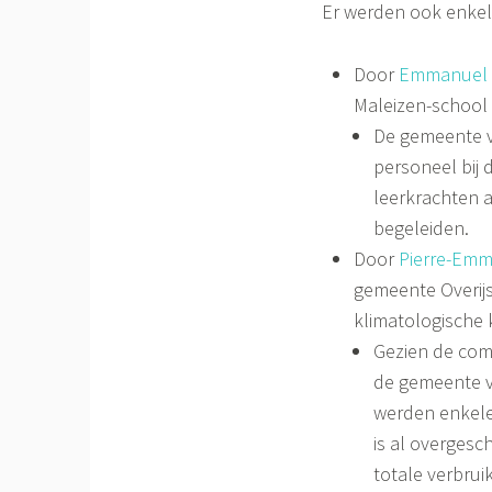
Er werden ook enkel
Door
Emmanuel 
Maleizen-school 
De gemeente ve
personeel bij 
leerkrachten a
begeleiden.
Door
Pierre-Emm
gemeente Overij
klimatologische 
Gezien de com
de gemeente v
werden enkele
is al overgesc
totale verbrui