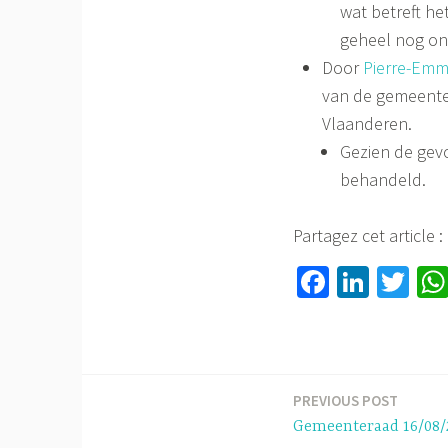
wat betreft he
geheel nog on
Door
Pierre-Emm
van de gemeentel
Vlaanderen.
Gezien de gevo
behandeld.
Partagez cet article :
Fa
Li
T
ce
nk
wi
b
ed
tt
o
In
er
ok
PREVIOUS POST
Berichtnavigatie
Gemeenteraad 16/08/