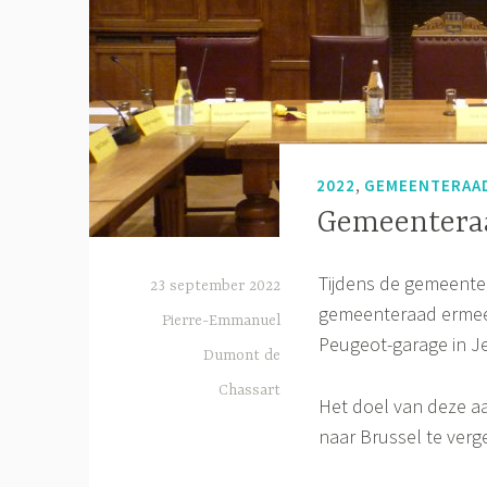
,
2022
GEMEENTERAA
Gemeentera
Tijdens de gemeente
23 september 2022
gemeenteraad ermee 
Pierre-Emmanuel
Peugeot-garage in J
Dumont de
Chassart
Het doel van deze a
naar Brussel te verg