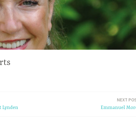
rts
NEXT PO
t Lynden
Emmanuel Mor