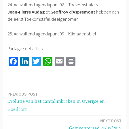
24. Aanvullend agendapunt 08 – Toekomsttafels
Jean-Pierre Audag
et
Geoffroy d’Aspremont
hebben aan
de eerst Toekomstafel deelgenomen.
25. Aanvullend agendapunt 09 – Klimaatmobiel
Partagez cet article :
Fa
Li
T
W
E
Pr
ce
nk
wi
h
m
in
b
ed
tt
at
ail
t
o
In
er
sA
PREVIOUS POST
Berichtnavigatie
ok
p
Evolutie van het aantal inbraken in Overijse en
p
Hoeilaart
NEXT POST
Gemeenteraad 21/05/2019