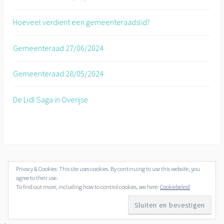
Hoeveel verdient een gemeenteraadslid?
Gemeenteraad 27/06/2024
Gemeenteraad 28/05/2024
De Lidl Saga in Overijse
Privacy & Cookies: This site uses cookies. By continuing to use this website, you
© Overijse Plus 2018-2019
agree to their use.
To find out more, including how to control cookies, see here:
Cookiebeleid
.