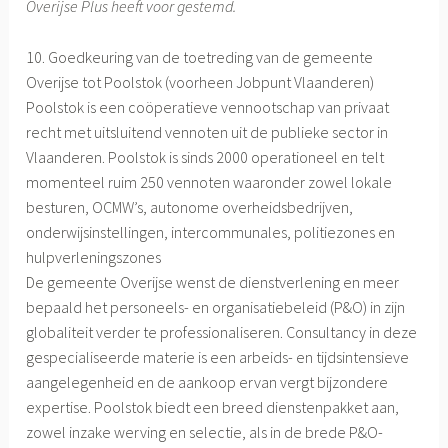
Overijse Plus heeft voor gestemd.
10. Goedkeuring van de toetreding van de gemeente
Overijse tot Poolstok (voorheen Jobpunt Vlaanderen)
Poolstok is een coöperatieve vennootschap van privaat
recht met uitsluitend vennoten uit de publieke sector in
Vlaanderen. Poolstok is sinds 2000 operationeel en telt
momenteel ruim 250 vennoten waaronder zowel lokale
besturen, OCMW’s, autonome overheidsbedrijven,
onderwijsinstellingen, intercommunales, politiezones en
hulpverleningszones
De gemeente Overijse wenst de dienstverlening en meer
bepaald het personeels- en organisatiebeleid (P&O) in zijn
globaliteit verder te professionaliseren. Consultancy in deze
gespecialiseerde materie is een arbeids- en tijdsintensieve
aangelegenheid en de aankoop ervan vergt bijzondere
expertise. Poolstok biedt een breed dienstenpakket aan,
zowel inzake werving en selectie, als in de brede P&O-