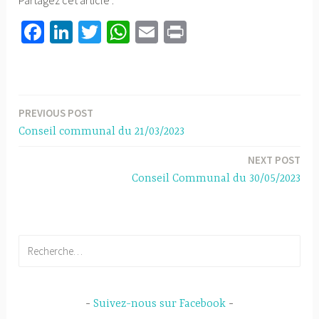
Fa
Li
T
W
E
Pr
ce
nk
wi
h
m
in
b
ed
tt
at
ail
t
o
In
er
sA
PREVIOUS POST
Navigation
ok
p
Conseil communal du 21/03/2023
p
de
NEXT POST
l’article
Conseil Communal du 30/05/2023
Rechercher :
Suivez-nous sur Facebook